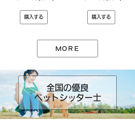
購入する
購入する
ＭＯＲＥ
全国の優良
ペットシッター士