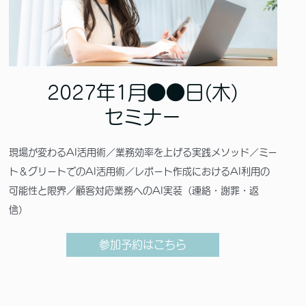
2027年1月●●日(木)
セミナー
現場が変わるAI活用術／業務効率を上げる実践メソッド／ミー
ト＆グリートでのAI活用術／レポート作成におけるAI利用の
可能性と限界／顧客対応業務へのAI実装（連絡・謝罪・返
信）
参加予約はこちら