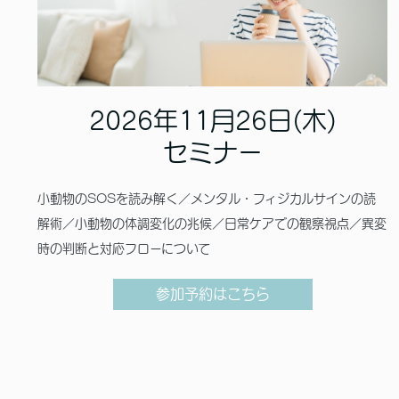
2026年11月26日(木)
セミナー
小動物のSOSを読み解く／メンタル・フィジカルサインの読
解術／小動物の体調変化の兆候／日常ケアでの観察視点／異変
時の判断と対応フローについて
参加予約はこちら