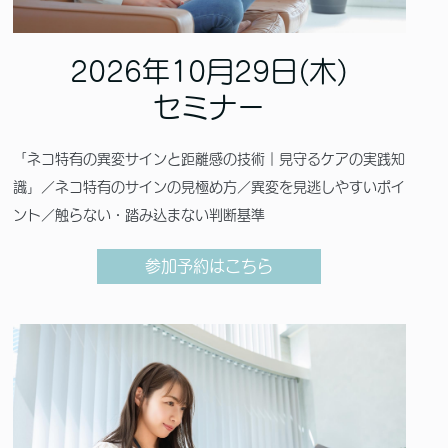
2026年10月29日(木)
セミナー
「ネコ特有の異変サインと距離感の技術｜見守るケアの実践知
識」／ネコ特有のサインの見極め方／異変を見逃しやすいポイ
ント／触らない・踏み込まない判断基準
参加予約はこちら